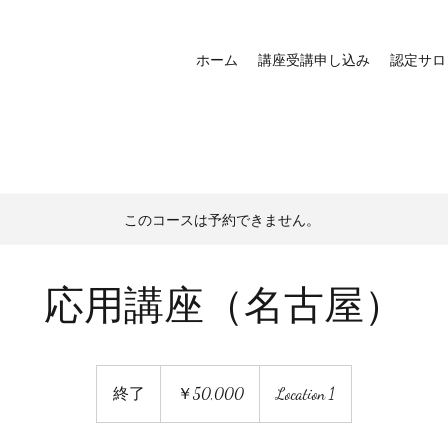
ホーム
講座受講申し込み
認定サロ
このコースは予約できません。
応用講座（名古屋）
50,000
円
終了
終
￥50,000
Location 1
了